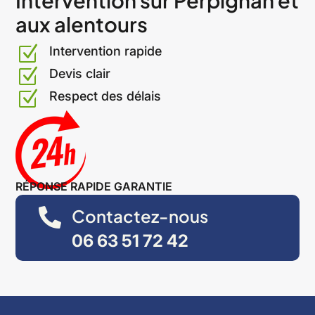
Intervention sur Perpignan et
l
aux alentours
t
e
Z
Intervention rapide
r
n
Z
Devis clair
a
Z
Respect des délais
t
i
v
e
:
RÉPONSE RAPIDE GARANTIE
Contactez-nous

06 63 51 72 42