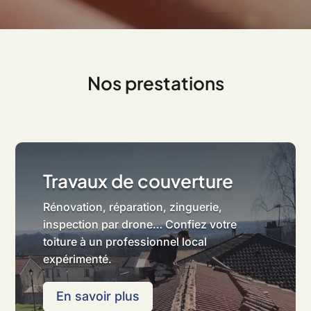
l
t
e
r
n
Nos prestations
a
t
i
v
e
:
Travaux de couverture
Rénovation, réparation, zinguerie,
inspection par drone… Confiez votre
toiture à un professionnel local
expérimenté.
En savoir plus