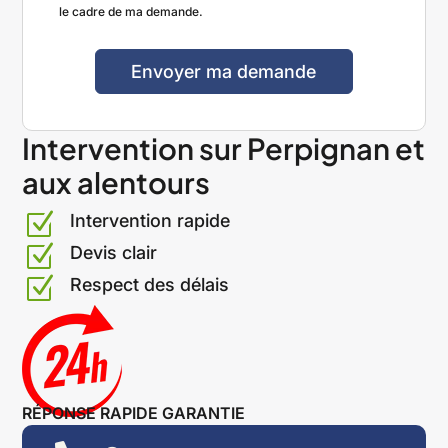
le cadre de ma demande.
Envoyer ma demande
A
Intervention sur Perpignan et
l
aux alentours
t
e
Z
Intervention rapide
r
n
Z
Devis clair
a
Z
Respect des délais
t
i
v
e
:
RÉPONSE RAPIDE GARANTIE