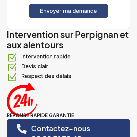
Envoyer ma demande
A
Intervention sur Perpignan et
l
aux alentours
t
e
Z
Intervention rapide
r
n
Z
Devis clair
a
Z
Respect des délais
t
i
v
e
:
RÉPONSE RAPIDE GARANTIE
Contactez-nous
